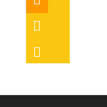



