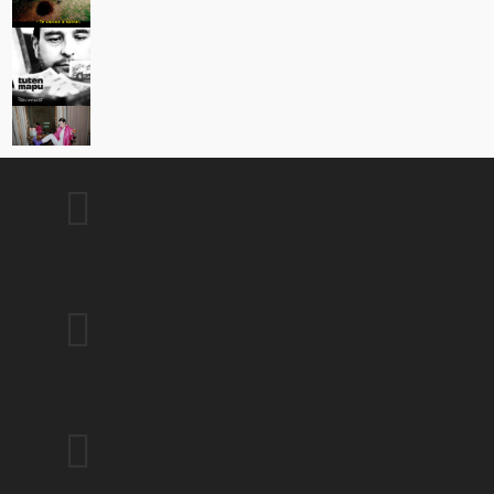


