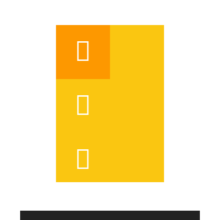



