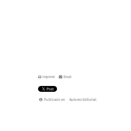
CAPRI - DISCOTAPE (2010)
Imprimir
Email
Publicado en
Autores Editorial