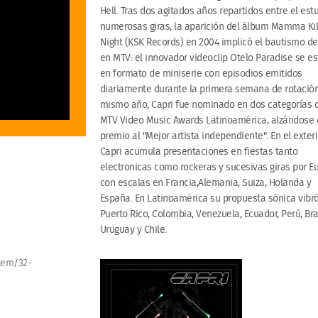
Hell. Tras dos agitados años repartidos entre el est
numerosas giras, la aparición del álbum Mamma Kil
Night (KSK Records) en 2004 implicó el bautismo de
en MTV: el innovador videoclip Otelo Paradise se e
en formato de miniserie con episodios emitidos
diariamente durante la primera semana de rotación
mismo año, Capri fue nominado en dos categorías d
MTV Video Music Awards Latinoamérica, alzándose 
premio al "Mejor artista independiente". En el exteri
Capri acumula presentaciones en fiestas tanto
electronicas como rockeras y sucesivas giras por E
con escalas en Francia,Alemania, Suiza, Holanda y
España. En Latinoamérica su propuesta sónica vibr
Puerto Rico, Colombia, Venezuela, Ecuador, Perú, Bras
Uruguay y Chile.
item/32-