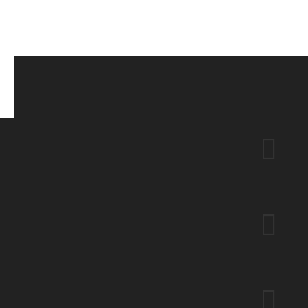


