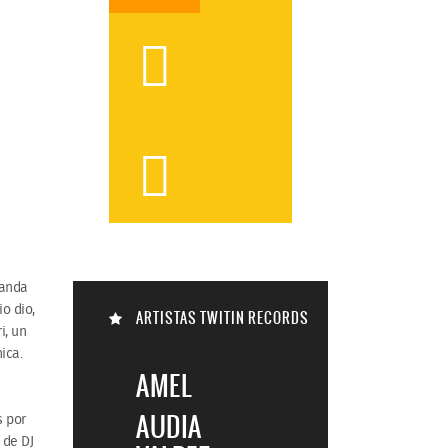



banda
o dio,
ARTISTAS TWITIN RECORDS
i, un
ica.

AMEL
AUDIA
s por
 de DJ