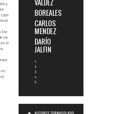
VALDEZ
udio y
ler
BOREALES
 Capri
strenó
CARLOS
MENDEZ
. Ese
e los
DARÍO
con el
JALFIN
or,
uropa
1
2
ó en
3
il,
4
5
AUTORES TORNASOLADO