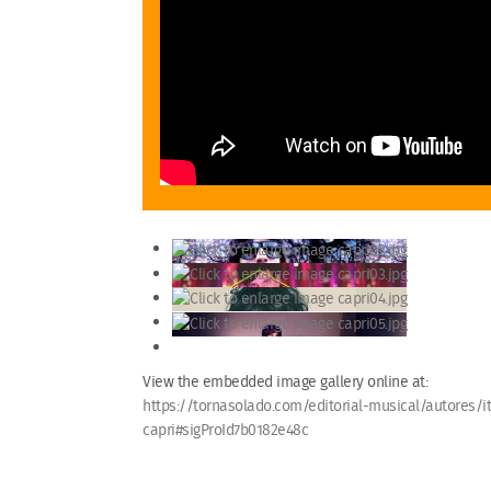
View the embedded image gallery online at:
https://tornasolado.com/editorial-musical/autores/
capri#sigProId7b0182e48c