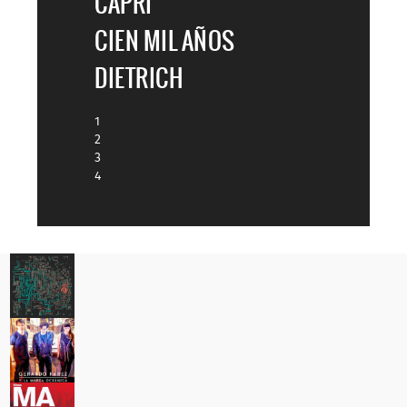
CAPRI
CIEN MIL AÑOS
DIETRICH
1
2
3
4