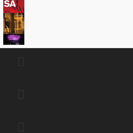


