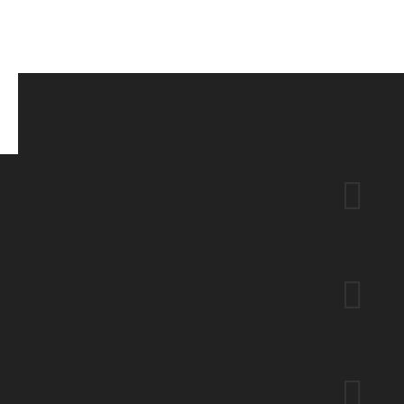


