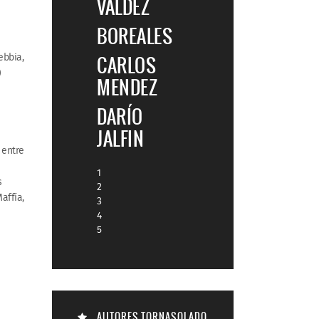
VALDEZ
BOREALES
ebbia,
CARLOS
)
MENDEZ
DARÍO
JALFIN
 entre
1
s
2
affía,
3
4
5
AUTORES TORNASOLADO