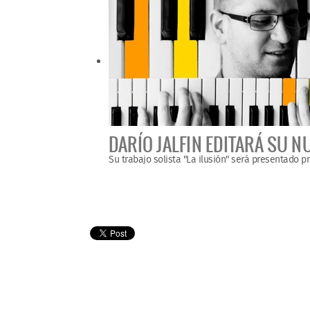
DARÍO JALFIN EDITARÁ SU 
Su trabajo solista "La ilusión" será presentado p