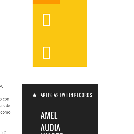



a,
ARTISTAS TWITIN RECORDS
no con
más de
s como

AMEL
AUDIA
e se