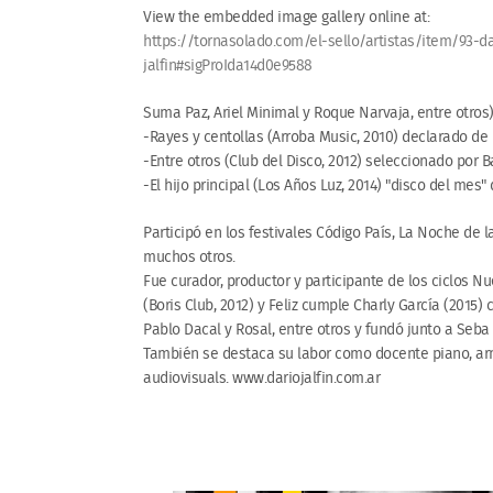
View the embedded image gallery online at:
https://tornasolado.com/el-sello/artistas/item/93-da
jalfin#sigProIda14d0e9588
Suma Paz, Ariel Minimal y Roque Narvaja, entre otros)
-Rayes y centollas (Arroba Music, 2010) declarado de I
-Entre otros (Club del Disco, 2012) seleccionado por 
-El hijo principal (Los Años Luz, 2014) "disco del mes" 
Participó en los festivales Código País, La Noche de l
muchos otros.
Fue curador, productor y participante de los ciclos N
(Boris Club, 2012) y Feliz cumple Charly García (2015) c
Pablo Dacal y Rosal, entre otros y fundó junto a Seba 
También se destaca su labor como docente piano, ar
audiovisuals. www.dariojalfin.com.ar