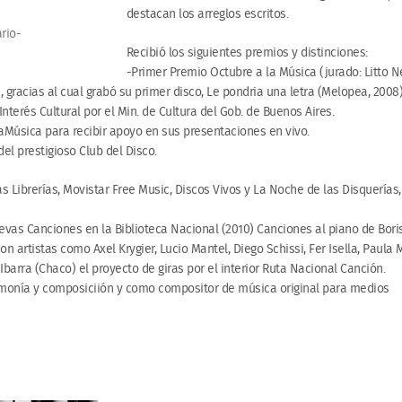
destacan los arreglos escritos.
rio-
Recibió los siguientes premios y distinciones:
-Primer Premio Octubre a la Música (jurado: Litto N
, gracias al cual grabó su primer disco, Le pondria una letra (Melopea, 2008
nterés Cultural por el Min. de Cultura del Gob. de Buenos Aires.
BaMúsica para recibir apoyo en sus presentaciones en vivo.
del prestigioso Club del Disco.
as Librerías, Movistar Free Music, Discos Vivos y La Noche de las Disquerías,
uevas Canciones en la Biblioteca Nacional (2010) Canciones al piano de Bori
on artistas como Axel Krygier, Lucio Mantel, Diego Schissi, Fer Isella, Paula M
Ibarra (Chaco) el proyecto de giras por el interior Ruta Nacional Canción.
monía y composiciión y como compositor de música original para medios