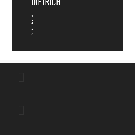
DIETRICH
1
2
3
4

